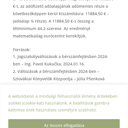
€-t, az adófizető adóalapjának adómentes része a
következőképpen kerül kiszámításra: 11884,50 € –
(adóalap ¼ része). A 11884,50 €-s összeg a
létminimum 44,2-szerese. Az eredményt
matematikailag eurócentre kerekítjük.
Források:
Jogszabályváltozások a bérszámfejtésben 2024-
ben – Ing. Pavol Kukučka, 2024.01.16.
Változások a bérszámfejtésben 2024-ben –
Szlovákiai Könyvelők Központja – Júlia Pšenková
https://www.podnikajte.sk/dane/konsolidacny-
balicek-meni-dane-odvody-poplatky-2024
A weboldalon a minőségi felhasználói élmény érdekében
311/2001 Z.z. Zákonník práce v znení neskorších
sütiket (cookie-kat) használunk. A beállítások gombra
predpisov
kattintva ezek használata személyre szabható.
Az összes elfogadása