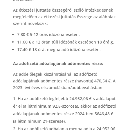
Az étkezési juttatás összegéről szóló intézkedésnek
megfelelően az étkezési juttatás összege az alábbiak
szerint növekszik:
7,80 € 5-12 órás időzóna esetén,
11,60 € a 12 órán túli időzónák esetében 18 óráig,
17,40 € 18 órát meghaladó időzóna esetén.
Az adófizető adóalapjának adómentes része:
Az adóelőlegek kiszámításánál az adófizető
adóalapjának adómentes része (havonta) 470,54 €. A
2023. évi éves elszámolásban/adóbevallásban:
Ha az adófizető legfeljebb 24.952,06 €-s adóalapot
ér el (a létminimum 92,8-szorosa), akkor az adófizető
adóalapjának adómentes része 2024-ben 5646,48 €
(a létminimum 21-szerese).
Ha az adófizető adóalapja meghaladja a 24.952,06