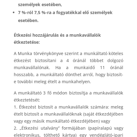
személyek esetében,
7 %-ról 7,5 %-ra a fogyatékkal elő személyek
esetében.
Étkezési hozzájárulás és a munkavállalók
étkeztetése:
A Munka törvénykönyve szerint a munkáltató köteles
étkezést biztosítani a 4 óránál többet dolgozó
munkavállalónak. Ha a munkaidő 11 óránál
hosszabb, a munkáltató dönthet arról, hogy biztosít-
e további meleg ételt a munkahelyen.
A munkáltató 3 fő módon biztosítja a munkavállalók
étkeztetését:
1. Étkezést biztosít a munkavállalók számára: meleg
ételt biztosít a munkavállalóknak (saját étkezdéjében
vagy egy másik munkáltató étkezdéjében) vagy
2. „Étkezési utalvány” formájában (papíralapú vagy
elektronikus, tölthető kártya) egy vendéglátó-ipari