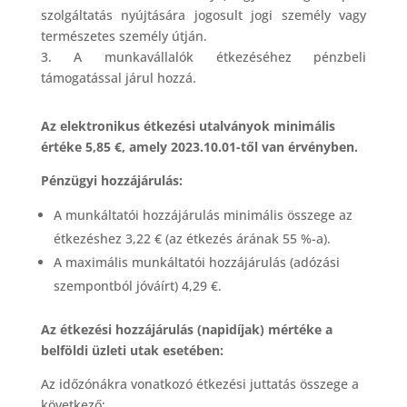
szolgáltatás nyújtására jogosult jogi személy vagy
természetes személy útján.
3. A munkavállalók étkezéséhez pénzbeli
támogatással járul hozzá.
Az elektronikus étkezési utalványok minimális
értéke 5,85 €, amely 2023.10.01-től van érvényben.
Pénzügyi hozzájárulás:
A munkáltatói hozzájárulás minimális összege az
étkezéshez 3,22 € (az étkezés árának 55 %-a).
A maximális munkáltatói hozzájárulás (adózási
szempontból jóváírt) 4,29 €.
Az étkezési hozzájárulás (napidíjak) mértéke a
belföldi üzleti utak esetében:
Az időzónákra vonatkozó étkezési juttatás összege a
következő: