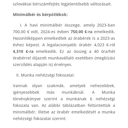
szlovákiai bérszámfejtés legjelentősebb változásait.
Minimálbér és bérpótlékok:
I. A havi minimálbér összege, amely 2023-ban
700,00 € volt, 2024-es évben
750,00 €-ra
emelkedik.
Hasonlóképpen emelkedtek az órabérek is a 2023-as
évhez képest. A legalacsonyabb órabér 4,023 €-ról
4,310 €-ra
emelkedik. Ez az összeg a 40 óra/hét
órabérrel díjazott munkavállaló esetében (megbízási
szerződés alapján is) érvényes.
II. Munka nehézségi fokozatai:
Vannak olyan szakmák, amelyek nehezebbek,
igényesebbek más munkáknál. A Munka
törvénykönyve szerint a munkának 6 nehézségi
fokozata van. Az alábbi táblázatban feltüntettük a
minimálbér, illetve az órabér emelkedését a munka
nehézségi fokozatai szerint: