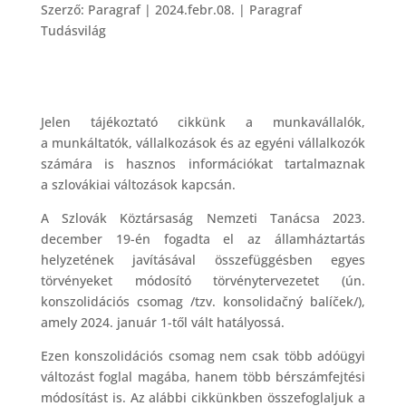
Szerző:
Paragraf
|
2024.febr.08.
|
Paragraf
Tudásvilág
Jelen tájékoztató cikkünk a munkavállalók,
a munkáltatók, vállalkozások és az egyéni vállalkozók
számára is hasznos információkat tartalmaznak
a szlovákiai változások kapcsán.
A Szlovák Köztársaság Nemzeti Tanácsa 2023.
december 19-én fogadta el az államháztartás
helyzetének javításával összefüggésben egyes
törvényeket módosító törvénytervezetet (ún.
konszolidációs csomag /tzv. konsolidačný balíček/),
amely 2024. január 1-től vált hatályossá.
Ezen konszolidációs csomag nem csak több adóügyi
változást foglal magába, hanem több bérszámfejtési
módosítást is. Az alábbi cikkünkben összefoglaljuk a